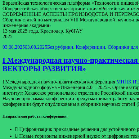
Евразийская технологическая платформа «Технологии пищев
Общероссийская общественная организация «Российская инже
СОВРЕМЕННЫЕ АСПЕКТЫ ПРОИЗВОДСТВА И ПЕРЕРАБ
Сборник статей по материалам VIII Международной научно-пр
инженерная академия»
13 мая 2025 года, Краснодар, КубГАУ
2025
Опубликовано
Рубрики
03.08.2025
03.08.2025
Без рубрики
,
Конференции
,
Сборники для
I Международная научно-практич
ВЕКТОРЫ РАЗВИТИЯ»
I Международная научно-практическая конференция
МНПК ИТ 
Международного форума «Инженерия 4.0 – 2025». Организато
институт; Хакасское региональное отделение Российской инж
Научная программа конференции предусматривает работу научн
конференции будут опубликованы в сборнике научных статей 
Направления работы конференции:
 Цифровизация: прикладные решения для устойчивого р
 Новые горизонты инженерной науки: от цифровых тех