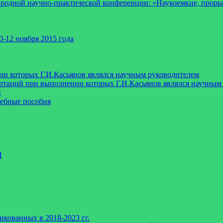
ародной научно-практической конференции: «Наукоемкие, про
-12 ноября 2015 года
ии которых Г.И.Касьянов являлся научным руководителем
таций при выполнении которых Г.И.Касьянов являлся научным 
и
чебные пособия
Й
икованных в 2018-2023 гг.