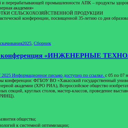
ой и перерабатывающей промышленности АПК – продукты здоро
нерная академия»
ОТКИ СЕЛЬСКОХОЗЯЙСТВЕННОЙ ПРОДУКЦИИ
актической конференции, посвященной 35-летию со дня образо
Метки
 скачивания
2025
,
Сборник
еская конференция «ИНЖЕНЕРНЫЕ ТЕ
2025 Информационное письмо доступно по ссылке.
с 05 по 07
ры конференции: ФГБОУ ВО «Хакасский государственный униве
енерной академии (ХРО РИА), Всероссийское общество изобрета
ых секций, круглых столов, мастер-классов, проведение выста
(РИНЦ).
азвития общества;
нологий к системной оптимизации;