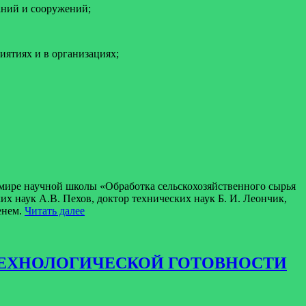
аний и сооружений;
ятиях и в организациях;
 мире научной школы «Обработка сельскохозяйственного сырья
их наук А.В. Пехов, доктор технических наук Б. И. Леончик,
Профессору
енем.
Читать далее
Касьянову
Г.И.
–
85
Е ТЕХНОЛОГИЧЕСКОЙ ГОТОВНОСТИ
лет