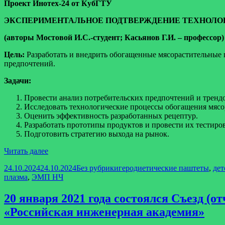
Проект Инотех-24 от КубГТУ
ЭКСПЕРИМЕНТАЛЬНОЕ ПОДТВЕРЖДЕНИЕ ТЕХНОЛО
(авторы Мостовой И.С.-студент; Касьянов Г.И. – профессор)
Цель:
Разработать и внедрить обогащенные мясорастительные 
предпочтений.
Задачи:
Провести анализ потребительских предпочтений и трендо
Исследовать технологические процессы обогащения мясо
Оценить эффективность разработанных рецептур.
Разработать прототипы продуктов и провести их тестиро
Подготовить стратегию выхода на рынок.
Проект
Читать далее
Инотех-24
Опубликовано
Рубрики
Метки
24.10.2024
24.10.2024
Без рубрики
геродиетические паштеты
,
дет
от
плазма
,
ЭМП НЧ
КубГТУ:ЭКСПЕРИМЕНТАЛЬНОЕ
ПОДТВЕРЖДЕНИЕ
ТЕХНОЛОГИЧЕСКОЙ
20 января 2021 года состоялся Съезд 
ГОТОВНОСТИ
«Российская инженерная академия»
ОБОГАЩЕННЫХ
МЯСОРАСТИТЕЛЬНЫХ