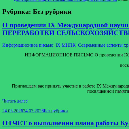
Рубрика:
Без рубрики
О проведении IX Международной н
ПЕРЕРАБОТКИ СЕЛЬСКОХОЗЯЙСТ
Информационное письмо_IX МНПК_Современные аспекты хране
ИНФОРМАЦИОННОЕ ПИСЬМО О проведении IX М
посв
Приглашаем вас принять участие в работе IX Международ
посвященной памяти 
О
Читать далее
проведении
Опубликовано
Рубрики
24.03.2026
24.03.2026
Без рубрики
IX
Международной
научно-
ОТЧЕТ о выполнении плана работы Куба
практической