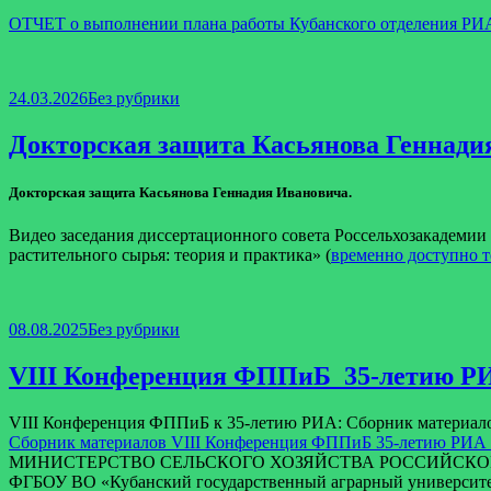
конференции
ОТЧЕТ о выполнении плана работы Кубанского отделения РИА
«СОВРЕМЕННЫЕ
АСПЕКТЫ
ХРАНЕНИЯ
И
Опубликовано
Рубрики
24.03.2026
Без рубрики
ПЕРЕРАБОТКИ
СЕЛЬСКОХОЗЯЙСТВЕННОЙ
Докторская защита Касьянова Геннади
ПРОДУКЦИИ»
Докторская защита Касьянова Геннадия Ивановича.
Видео заседания диссертационного совета Россельхозакадемии 
растительного сырья: теория и практика» (
временно доступно т
Опубликовано
Рубрики
08.08.2025
Без рубрики
VIII Конференция ФППиБ_35-летию РИ
VIII Конференция ФППиБ к 35-летию РИА: Сборник материал
Сборник материалов VIII Конференция ФППиБ 35-летию РИА м
МИНИСТЕРСТВО СЕЛЬСКОГО ХОЗЯЙСТВА РОССИЙСКО
ФГБОУ ВО «Кубанский государственный аграрный университ