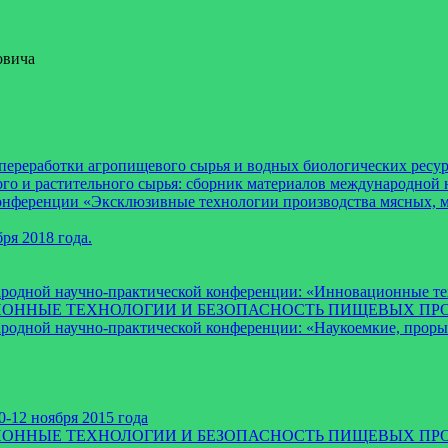
овича
реработки агропищевого сырья и водных биологических ресурс
го и растительного сырья: сборник материалов международной н
нференции «Эксклюзивные технологии производства мясных, мо
ря 2018 года.
ародной научно-практической конференции: «Инновационные те
ВАЦИОННЫЕ ТЕХНОЛОГИИ И БЕЗОПАСНОСТЬ ПИЩЕВЫХ ПРО
ародной научно-практической конференции: «Наукоемкие, про
-12 ноября 2015 года
ВАЦИОННЫЕ ТЕХНОЛОГИИ И БЕЗОПАСНОСТЬ ПИЩЕВЫХ ПР