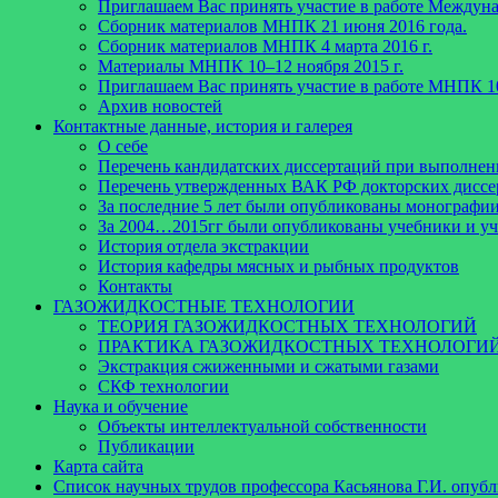
Приглашаем Вас принять участие в работе Междун
Сборник материалов МНПК 21 июня 2016 года.
Cборник материалов МНПК 4 марта 2016 г.
Материалы МНПК 10–12 ноября 2015 г.
Приглашаем Вас принять участие в работе МНПК 10
Архив новостей
Контактные данные, история и галерея
О себе
Перечень кандидатских диссертаций при выполнен
Перечень утвержденных ВАК РФ докторских диссер
За последние 5 лет были опубликованы монографи
За 2004…2015гг были опубликованы учебники и у
История отдела экстракции
История кафедры мясных и рыбных продуктов
Контакты
ГАЗОЖИДКОСТНЫЕ ТЕХНОЛОГИИ
ТЕОРИЯ ГАЗОЖИДКОСТНЫХ ТЕХНОЛОГИЙ
ПРАКТИКА ГАЗОЖИДКОСТНЫХ ТЕХНОЛОГИ
Экстракция сжиженными и сжатыми газами
СКФ технологии
Наука и обучение
Объекты интеллектуальной собственности
Публикации
Карта сайта
Список научных трудов профессора Касьянова Г.И. опубл