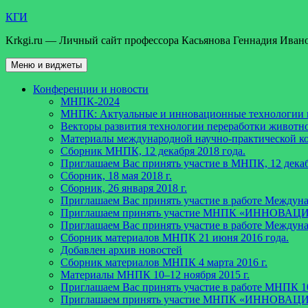
Перейти
КГИ
к
Krkgi.ru — Личный сайт профессора Касьянова Геннадия Иван
содержимому
Меню и виджеты
Конференции и новости
МНПК-2024
МНПК: Актуальные и инновационные технологии пе
Векторы развития технологии переработки животно
Материалы международной научно-практической ко
Сборник МНПК, 12 декабря 2018 года.
Приглашаем Вас принять участие в МНПК, 12 декаб
Сборник, 18 мая 2018 г.
Сборник, 26 января 2018 г.
Приглашаем Вас принять участие в работе Междун
Приглашаем принять участие МНПК «ИННО
Приглашаем Вас принять участие в работе Междун
Сборник материалов МНПК 21 июня 2016 года.
Добавлен архив новостей
Cборник материалов МНПК 4 марта 2016 г.
Материалы МНПК 10–12 ноября 2015 г.
Приглашаем Вас принять участие в работе МНПК 10
Приглашаем принять участие МНПК «ИННО