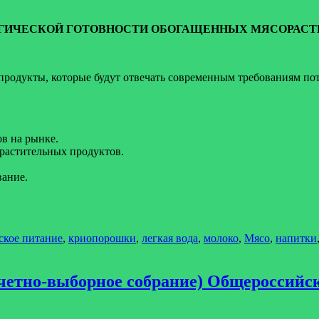
ГИЧЕСКОЙ ГОТОВНОСТИ ОБОГАЩЕННЫХ МЯСОРАСТ
продукты, которые будут отвечать современным требованиям по
в на рынке.
растительных продуктов.
вание.
ское питание
,
криопорошки
,
легкая вода
,
молоко
,
Мясо
,
напитки
(отчетно-выборное собрание) Общероссий