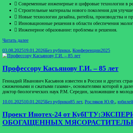
 Современные инженерные и цифровые технологии в ре
 Строительные материалы нового поколения для улучше
 Новые технологии дизайна, ритейла, производства и п
 Инновационные решения в области обеспечения эколог
 Инженерное образование: проблемы и решения.
I
Читать далее
Международная
Опубликовано
Рубрики
Метки
03.08.2025
19.01.2026
Без рубрики
,
Конференции
2025
научно-
практическая
конференция
«ИНЖЕНЕРНЫЕ
Профессору Касьянову Г.И. – 85 лет
ТЕХНОЛОГИИ:
ТРАДИЦИИ,
Геннадий Иванович Касьянов известен в России и других стра
ИННОВАЦИИ,
сжиженными и сжатыми газами», основателями которой в далеки
ВЕКТОРЫ
доктор биологических наук Р.М. Середин, заложившие в молод
РАЗВИТИЯ»
Опубликовано
Рубрики
Метки
10.01.2025
10.01.2025
Без рубрики
85 лет
,
Росляков Ю.Ф.
,
юбиле
Проект Инотех-24 от КубГТУ:Э
ОБОГАЩЕННЫХ МЯСОРАСТИТЕЛЬ