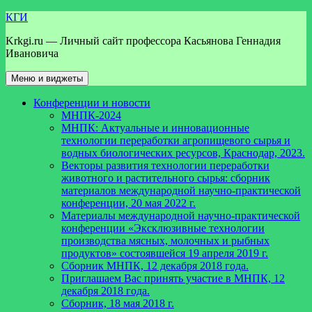
Перейти
КГИ
к
Krkgi.ru — Личный сайт профессора Касьянова Геннадия
содержимому
Ивановича
Меню и виджеты
Конференции и новости
МНПК-2024
МНПК: Актуальные и инновационные
технологии переработки агропищевого сырья и
водных биологических ресурсов, Краснодар, 2023.
Векторы развития технологии переработки
животного и растительного сырья: сборник
материалов международной научно-практической
конференции, 20 мая 2022 г.
Материалы международной научно-практической
конференции «Эксклюзивные технологии
производства мясных, молочных и рыбных
продуктов» состоявшейся 19 апреля 2019 г.
Сборник МНПК, 12 декабря 2018 года.
Приглашаем Вас принять участие в МНПК, 12
декабря 2018 года.
Сборник, 18 мая 2018 г.