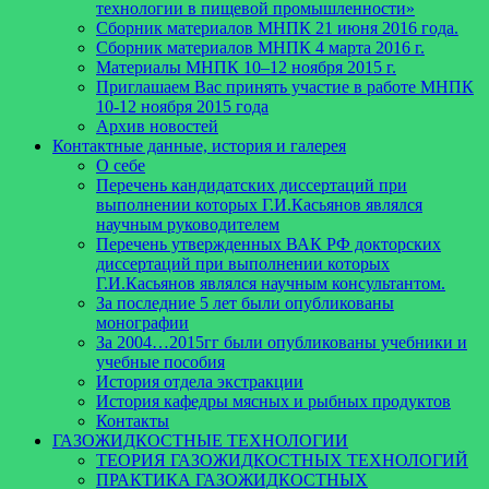
технологии в пищевой промышленности»
Сборник материалов МНПК 21 июня 2016 года.
Cборник материалов МНПК 4 марта 2016 г.
Материалы МНПК 10–12 ноября 2015 г.
Приглашаем Вас принять участие в работе МНПК
10-12 ноября 2015 года
Архив новостей
Контактные данные, история и галерея
О себе
Перечень кандидатских диссертаций при
выполнении которых Г.И.Касьянов являлся
научным руководителем
Перечень утвержденных ВАК РФ докторских
диссертаций при выполнении которых
Г.И.Касьянов являлся научным консультантом.
За последние 5 лет были опубликованы
монографии
За 2004…2015гг были опубликованы учебники и
учебные пособия
История отдела экстракции
История кафедры мясных и рыбных продуктов
Контакты
ГАЗОЖИДКОСТНЫЕ ТЕХНОЛОГИИ
ТЕОРИЯ ГАЗОЖИДКОСТНЫХ ТЕХНОЛОГИЙ
ПРАКТИКА ГАЗОЖИДКОСТНЫХ