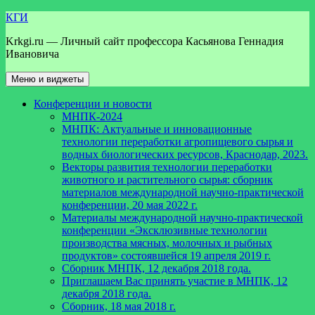
Перейти
КГИ
к
Krkgi.ru — Личный сайт профессора Касьянова Геннадия
содержимому
Ивановича
Меню и виджеты
Конференции и новости
МНПК-2024
МНПК: Актуальные и инновационные
технологии переработки агропищевого сырья и
водных биологических ресурсов, Краснодар, 2023.
Векторы развития технологии переработки
животного и растительного сырья: сборник
материалов международной научно-практической
конференции, 20 мая 2022 г.
Материалы международной научно-практической
конференции «Эксклюзивные технологии
производства мясных, молочных и рыбных
продуктов» состоявшейся 19 апреля 2019 г.
Сборник МНПК, 12 декабря 2018 года.
Приглашаем Вас принять участие в МНПК, 12
декабря 2018 года.
Сборник, 18 мая 2018 г.