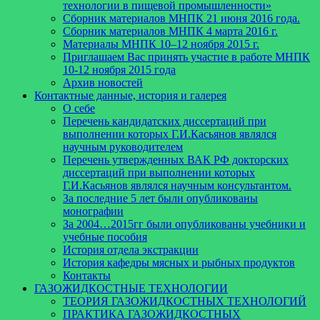
технологии в пищевой промышленности»
Сборник материалов МНПК 21 июня 2016 года.
Cборник материалов МНПК 4 марта 2016 г.
Материалы МНПК 10–12 ноября 2015 г.
Приглашаем Вас принять участие в работе МНПК
10-12 ноября 2015 года
Архив новостей
Контактные данные, история и галерея
О себе
Перечень кандидатских диссертаций при
выполнении которых Г.И.Касьянов являлся
научным руководителем
Перечень утвержденных ВАК РФ докторских
диссертаций при выполнении которых
Г.И.Касьянов являлся научным консультантом.
За последние 5 лет были опубликованы
монографии
За 2004…2015гг были опубликованы учебники и
учебные пособия
История отдела экстракции
История кафедры мясных и рыбных продуктов
Контакты
ГАЗОЖИДКОСТНЫЕ ТЕХНОЛОГИИ
ТЕОРИЯ ГАЗОЖИДКОСТНЫХ ТЕХНОЛОГИЙ
ПРАКТИКА ГАЗОЖИДКОСТНЫХ