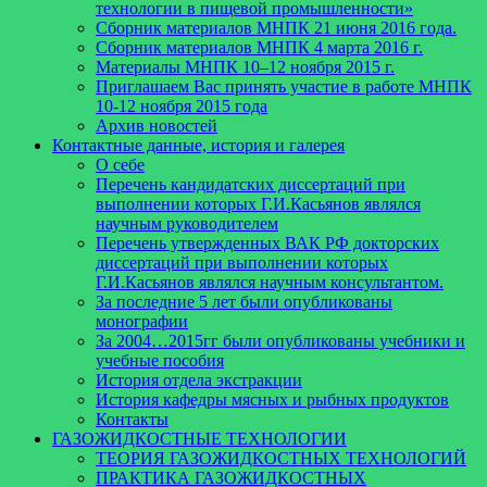
технологии в пищевой промышленности»
Сборник материалов МНПК 21 июня 2016 года.
Cборник материалов МНПК 4 марта 2016 г.
Материалы МНПК 10–12 ноября 2015 г.
Приглашаем Вас принять участие в работе МНПК
10-12 ноября 2015 года
Архив новостей
Контактные данные, история и галерея
О себе
Перечень кандидатских диссертаций при
выполнении которых Г.И.Касьянов являлся
научным руководителем
Перечень утвержденных ВАК РФ докторских
диссертаций при выполнении которых
Г.И.Касьянов являлся научным консультантом.
За последние 5 лет были опубликованы
монографии
За 2004…2015гг были опубликованы учебники и
учебные пособия
История отдела экстракции
История кафедры мясных и рыбных продуктов
Контакты
ГАЗОЖИДКОСТНЫЕ ТЕХНОЛОГИИ
ТЕОРИЯ ГАЗОЖИДКОСТНЫХ ТЕХНОЛОГИЙ
ПРАКТИКА ГАЗОЖИДКОСТНЫХ