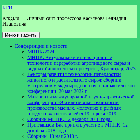
Перейти
КГИ
к
Krkgi.ru — Личный сайт профессора Касьянова Геннадия
содержимому
Ивановича
Меню и виджеты
Конференции и новости
МНПК-2024
МНПК: Актуальные и инновационные
технологии переработки агропищевого сырья и
водных биологических ресурсов, Краснодар, 2023.
Векторы развития технологии переработки
животного и растительного сырья: сборник
материалов международной научно-практической
конференции, 20 мая 2022 г.
Материалы международной научно-практической
конференции «Эксклюзивные технологии
производства мясных, молочных и рыбных
продуктов» состоявшейся 19 апреля 2019 г.
Сборник МНПК, 12 декабря 2018 года.
Приглашаем Вас принять участие в МНПК, 12
декабря 2018 года.
Сборник, 18 мая 2018 г.