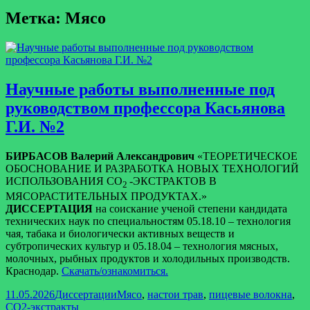
Метка:
Мясо
Научные работы выполненные под
руководством профессора Касьянова
Г.И. №2
БИРБАСОВ Валерий Александрович
«ТЕОРЕТИЧЕСКОЕ
ОБОСНОВАНИЕ И РАЗРАБОТКА НОВЫХ ТЕХНОЛОГИЙ
ИСПОЛЬЗОВАНИЯ СО
-ЭКСТРАКТОВ В
2
МЯСОРАСТИТЕЛЬНЫХ ПРОДУКТАХ.»
ДИССЕРТАЦИЯ
на соискание ученой степени кандидата
технических наук по специальностям 05.18.10 – технология
чая, табака и биологически активных веществ и
субтропических культур и 05.18.04 – технология мясных,
молочных, рыбных продуктов и холодильных производств.
Краснодар.
Скачать/ознакомиться.
Опубликовано
Рубрики
Метки
11.05.2026
Диссертации
Мясо
,
настои трав
,
пицевые волокна
,
СО2-экстракты