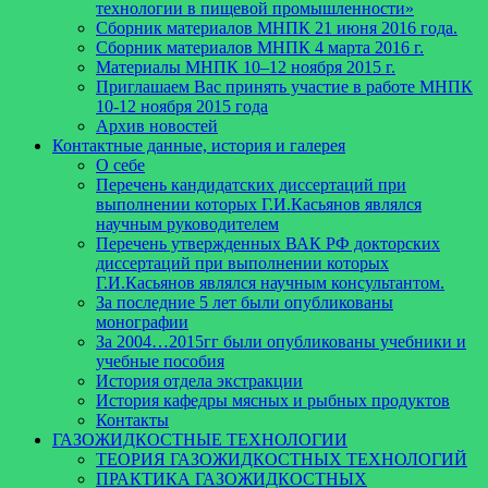
технологии в пищевой промышленности»
Сборник материалов МНПК 21 июня 2016 года.
Cборник материалов МНПК 4 марта 2016 г.
Материалы МНПК 10–12 ноября 2015 г.
Приглашаем Вас принять участие в работе МНПК
10-12 ноября 2015 года
Архив новостей
Контактные данные, история и галерея
О себе
Перечень кандидатских диссертаций при
выполнении которых Г.И.Касьянов являлся
научным руководителем
Перечень утвержденных ВАК РФ докторских
диссертаций при выполнении которых
Г.И.Касьянов являлся научным консультантом.
За последние 5 лет были опубликованы
монографии
За 2004…2015гг были опубликованы учебники и
учебные пособия
История отдела экстракции
История кафедры мясных и рыбных продуктов
Контакты
ГАЗОЖИДКОСТНЫЕ ТЕХНОЛОГИИ
ТЕОРИЯ ГАЗОЖИДКОСТНЫХ ТЕХНОЛОГИЙ
ПРАКТИКА ГАЗОЖИДКОСТНЫХ