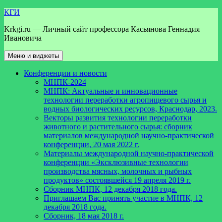
Перейти
КГИ
к
Krkgi.ru — Личный сайт профессора Касьянова Геннадия
содержимому
Ивановича
Меню и виджеты
Конференции и новости
МНПК-2024
МНПК: Актуальные и инновационные
технологии переработки агропищевого сырья и
водных биологических ресурсов, Краснодар, 2023.
Векторы развития технологии переработки
животного и растительного сырья: сборник
материалов международной научно-практической
конференции, 20 мая 2022 г.
Материалы международной научно-практической
конференции «Эксклюзивные технологии
производства мясных, молочных и рыбных
продуктов» состоявшейся 19 апреля 2019 г.
Сборник МНПК, 12 декабря 2018 года.
Приглашаем Вас принять участие в МНПК, 12
декабря 2018 года.
Сборник, 18 мая 2018 г.