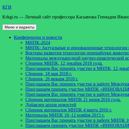
Перейти
КГИ
к
Krkgi.ru — Личный сайт профессора Касьянова Геннадия Иван
содержимому
Меню и виджеты
Конференции и новости
МНПК-2024
МНПК: Актуальные и инновационные технологии пе
Векторы развития технологии переработки животно
Материалы международной научно-практической ко
Сборник МНПК, 12 декабря 2018 года.
Приглашаем Вас принять участие в МНПК, 12 декаб
Сборник, 18 мая 2018 г.
Сборник, 26 января 2018 г.
Приглашаем Вас принять участие в работе Междун
Приглашаем принять участие МНПК «ИННО
Приглашаем Вас принять участие в работе Междун
Сборник материалов МНПК 21 июня 2016 года.
Добавлен архив новостей
Cборник материалов МНПК 4 марта 2016 г.
Материалы МНПК 10–12 ноября 2015 г.
Приглашаем Вас принять участие в работе МНПК 10
Приглашаем принять участие МНПК «ИННО