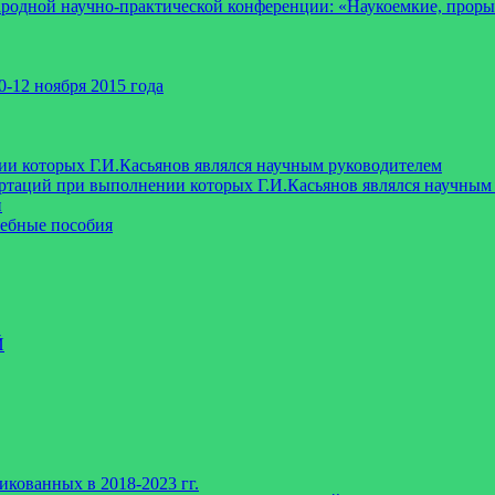
ародной научно-практической конференции: «Наукоемкие, про
-12 ноября 2015 года
ии которых Г.И.Касьянов являлся научным руководителем
таций при выполнении которых Г.И.Касьянов являлся научным 
и
чебные пособия
Й
икованных в 2018-2023 гг.