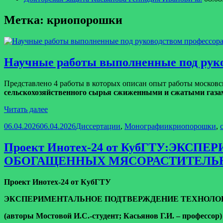
Метка:
криопорошки
Научные работы выполненные под руко
Представлено 4 работы в которых описан опыт работы московс
сельскохозяйственного сырья сжиженными и сжатыми газа
Научные
Читать далее
работы
Опубликовано
Рубрики
Метки
06.04.2026
06.04.2026
Диссертации
,
Монографии
криопорошки
,
выполненные
под
руководством
Проект Инотех-24 от КубГТУ:Э
профессора
ОБОГАЩЕННЫХ МЯСОРАСТИТЕЛЬ
Касьянова
Г.И.
Проект Инотех-24 от КубГТУ
ЭКСПЕРИМЕНТАЛЬНОЕ ПОДТВЕРЖДЕНИЕ ТЕХНОЛО
(авторы Мостовой И.С.-студент; Касьянов Г.И. – профессор)