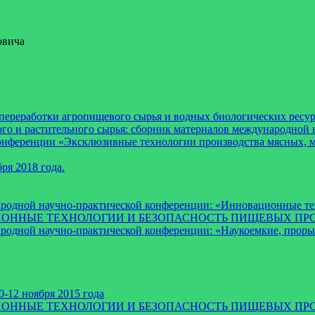
овича
реработки агропищевого сырья и водных биологических ресурс
го и растительного сырья: сборник материалов международной н
нференции «Эксклюзивные технологии производства мясных, мо
ря 2018 года.
ародной научно-практической конференции: «Инновационные те
ВАЦИОННЫЕ ТЕХНОЛОГИИ И БЕЗОПАСНОСТЬ ПИЩЕВЫХ ПРО
ародной научно-практической конференции: «Наукоемкие, про
-12 ноября 2015 года
ВАЦИОННЫЕ ТЕХНОЛОГИИ И БЕЗОПАСНОСТЬ ПИЩЕВЫХ ПР