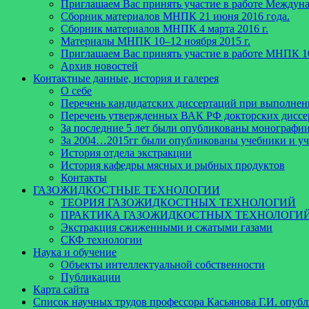
Приглашаем Вас принять участие в работе Междун
Сборник материалов МНПК 21 июня 2016 года.
Cборник материалов МНПК 4 марта 2016 г.
Материалы МНПК 10–12 ноября 2015 г.
Приглашаем Вас принять участие в работе МНПК 10
Архив новостей
Контактные данные, история и галерея
О себе
Перечень кандидатских диссертаций при выполнен
Перечень утвержденных ВАК РФ докторских диссер
За последние 5 лет были опубликованы монографи
За 2004…2015гг были опубликованы учебники и у
История отдела экстракции
История кафедры мясных и рыбных продуктов
Контакты
ГАЗОЖИДКОСТНЫЕ ТЕХНОЛОГИИ
ТЕОРИЯ ГАЗОЖИДКОСТНЫХ ТЕХНОЛОГИЙ
ПРАКТИКА ГАЗОЖИДКОСТНЫХ ТЕХНОЛОГИ
Экстракция сжиженными и сжатыми газами
СКФ технологии
Наука и обучение
Объекты интеллектуальной собственности
Публикации
Карта сайта
Список научных трудов профессора Касьянова Г.И. опубл