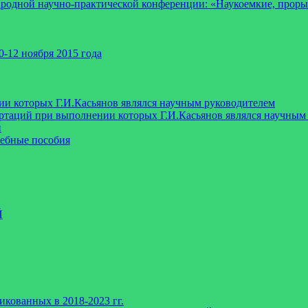
ародной научно-практической конференции: «Наукоемкие, про
-12 ноября 2015 года
ии которых Г.И.Касьянов являлся научным руководителем
таций при выполнении которых Г.И.Касьянов являлся научным 
и
чебные пособия
Й
икованных в 2018-2023 гг.