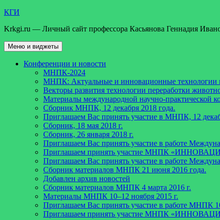
Перейти
КГИ
к
Krkgi.ru — Личный сайт профессора Касьянова Геннадия Иван
содержимому
Меню и виджеты
Конференции и новости
МНПК-2024
МНПК: Актуальные и инновационные технологии пе
Векторы развития технологии переработки животно
Материалы международной научно-практической ко
Сборник МНПК, 12 декабря 2018 года.
Приглашаем Вас принять участие в МНПК, 12 декаб
Сборник, 18 мая 2018 г.
Сборник, 26 января 2018 г.
Приглашаем Вас принять участие в работе Междун
Приглашаем принять участие МНПК «ИННО
Приглашаем Вас принять участие в работе Междун
Сборник материалов МНПК 21 июня 2016 года.
Добавлен архив новостей
Cборник материалов МНПК 4 марта 2016 г.
Материалы МНПК 10–12 ноября 2015 г.
Приглашаем Вас принять участие в работе МНПК 10
Приглашаем принять участие МНПК «ИННО