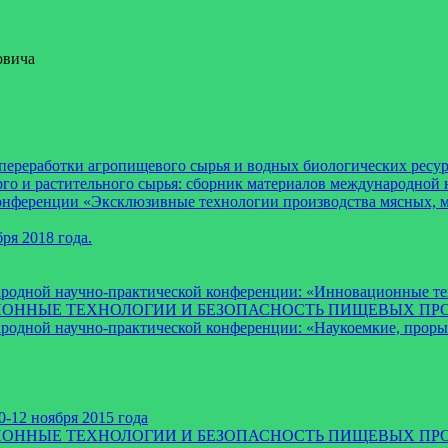
овича
реработки агропищевого сырья и водных биологических ресурс
го и растительного сырья: сборник материалов международной н
нференции «Эксклюзивные технологии производства мясных, мо
ря 2018 года.
ародной научно-практической конференции: «Инновационные те
ВАЦИОННЫЕ ТЕХНОЛОГИИ И БЕЗОПАСНОСТЬ ПИЩЕВЫХ ПРО
ародной научно-практической конференции: «Наукоемкие, про
-12 ноября 2015 года
ВАЦИОННЫЕ ТЕХНОЛОГИИ И БЕЗОПАСНОСТЬ ПИЩЕВЫХ ПР