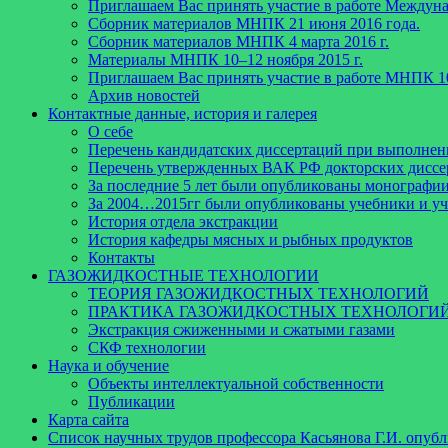
Приглашаем Вас принять участие в работе Междун
Сборник материалов МНПК 21 июня 2016 года.
Cборник материалов МНПК 4 марта 2016 г.
Материалы МНПК 10–12 ноября 2015 г.
Приглашаем Вас принять участие в работе МНПК 10
Архив новостей
Контактные данные, история и галерея
О себе
Перечень кандидатских диссертаций при выполнен
Перечень утвержденных ВАК РФ докторских диссер
За последние 5 лет были опубликованы монографи
За 2004…2015гг были опубликованы учебники и у
История отдела экстракции
История кафедры мясных и рыбных продуктов
Контакты
ГАЗОЖИДКОСТНЫЕ ТЕХНОЛОГИИ
ТЕОРИЯ ГАЗОЖИДКОСТНЫХ ТЕХНОЛОГИЙ
ПРАКТИКА ГАЗОЖИДКОСТНЫХ ТЕХНОЛОГИ
Экстракция сжиженными и сжатыми газами
СКФ технологии
Наука и обучение
Объекты интеллектуальной собственности
Публикации
Карта сайта
Список научных трудов профессора Касьянова Г.И. опубл