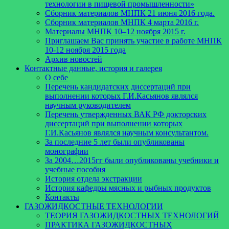
технологии в пищевой промышленности»
Сборник материалов МНПК 21 июня 2016 года.
Cборник материалов МНПК 4 марта 2016 г.
Материалы МНПК 10–12 ноября 2015 г.
Приглашаем Вас принять участие в работе МНПК
10-12 ноября 2015 года
Архив новостей
Контактные данные, история и галерея
О себе
Перечень кандидатских диссертаций при
выполнении которых Г.И.Касьянов являлся
научным руководителем
Перечень утвержденных ВАК РФ докторских
диссертаций при выполнении которых
Г.И.Касьянов являлся научным консультантом.
За последние 5 лет были опубликованы
монографии
За 2004…2015гг были опубликованы учебники и
учебные пособия
История отдела экстракции
История кафедры мясных и рыбных продуктов
Контакты
ГАЗОЖИДКОСТНЫЕ ТЕХНОЛОГИИ
ТЕОРИЯ ГАЗОЖИДКОСТНЫХ ТЕХНОЛОГИЙ
ПРАКТИКА ГАЗОЖИДКОСТНЫХ