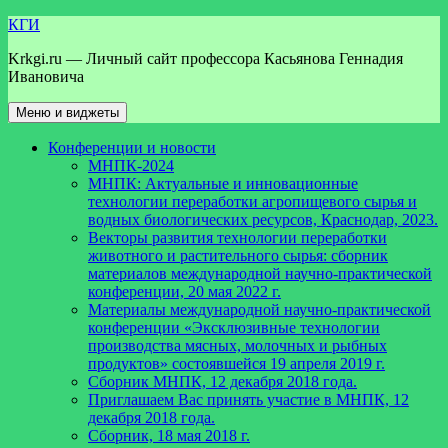
Перейти
КГИ
к
Krkgi.ru — Личный сайт профессора Касьянова Геннадия
содержимому
Ивановича
Меню и виджеты
Конференции и новости
МНПК-2024
МНПК: Актуальные и инновационные
технологии переработки агропищевого сырья и
водных биологических ресурсов, Краснодар, 2023.
Векторы развития технологии переработки
животного и растительного сырья: сборник
материалов международной научно-практической
конференции, 20 мая 2022 г.
Материалы международной научно-практической
конференции «Эксклюзивные технологии
производства мясных, молочных и рыбных
продуктов» состоявшейся 19 апреля 2019 г.
Сборник МНПК, 12 декабря 2018 года.
Приглашаем Вас принять участие в МНПК, 12
декабря 2018 года.
Сборник, 18 мая 2018 г.