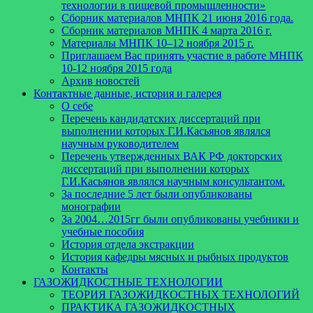
технологии в пищевой промышленности»
Сборник материалов МНПК 21 июня 2016 года.
Cборник материалов МНПК 4 марта 2016 г.
Материалы МНПК 10–12 ноября 2015 г.
Приглашаем Вас принять участие в работе МНПК
10-12 ноября 2015 года
Архив новостей
Контактные данные, история и галерея
О себе
Перечень кандидатских диссертаций при
выполнении которых Г.И.Касьянов являлся
научным руководителем
Перечень утвержденных ВАК РФ докторских
диссертаций при выполнении которых
Г.И.Касьянов являлся научным консультантом.
За последние 5 лет были опубликованы
монографии
За 2004…2015гг были опубликованы учебники и
учебные пособия
История отдела экстракции
История кафедры мясных и рыбных продуктов
Контакты
ГАЗОЖИДКОСТНЫЕ ТЕХНОЛОГИИ
ТЕОРИЯ ГАЗОЖИДКОСТНЫХ ТЕХНОЛОГИЙ
ПРАКТИКА ГАЗОЖИДКОСТНЫХ