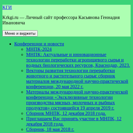
Перейти
КГИ
к
Krkgi.ru — Личный сайт профессора Касьянова Геннадия
содержимому
Ивановича
Меню и виджеты
Конференции и новости
МНПК-2024
МНПК: Актуальные и инновационные
технологии переработки агропищевого сырья и
водных биологических ресурсов, Краснодар, 2023.
Векторы развития технологии переработки
животного и растительного сырья: сборник
материалов международной научно-практической
конференции, 20 мая 2022 г.
Материалы международной научно-практической
конференции «Эксклюзивные технологии
производства мясных, молочных и рыбных
продуктов» состоявшейся 19 апреля 2019 г.
Сборник МНПК, 12 декабря 2018 года.
Приглашаем Вас принять участие в МНПК, 12
декабря 2018 года.
Сборник, 18 мая 2018 г.