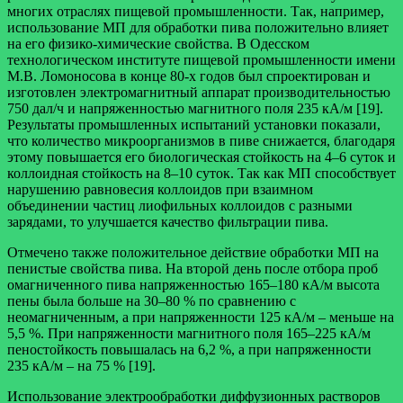
многих отраслях пищевой промышленности. Так, например,
использование МП для обработки пива положительно влияет
на его физико-химические свойства. В Одесском
технологическом институте пищевой промышленности имени
М.В. Ломоносова в конце 80-х годов был спроектирован и
изготовлен электромагнитный аппарат производительностью
750 дал/ч и напряженностью магнитного поля 235 кА/м [19].
Результаты промышленных испытаний установки показали,
что количество микроорганизмов в пиве снижается, благодаря
этому повышается его биологическая стойкость на 4–6 суток и
коллоидная стойкость на 8–10 суток. Так как МП способствует
нарушению равновесия коллоидов при взаимном
объединении частиц лиофильных коллоидов с разными
зарядами, то улучшается качество фильтрации пива.
Отмечено также положительное действие обработки МП на
пенистые свойства пива. На второй день после отбора проб
омагниченного пива напряженностью 165–180 кА/м высота
пены была больше на 30–80 % по сравнению с
неомагниченным, а при напряженности 125 кА/м – меньше на
5,5 %. При напряженности магнитного поля 165–225 кА/м
пеностойкость повышалась на 6,2 %, а при напряженности
235 кА/м – на 75 % [19].
Использование электрообработки диффузионных растворов