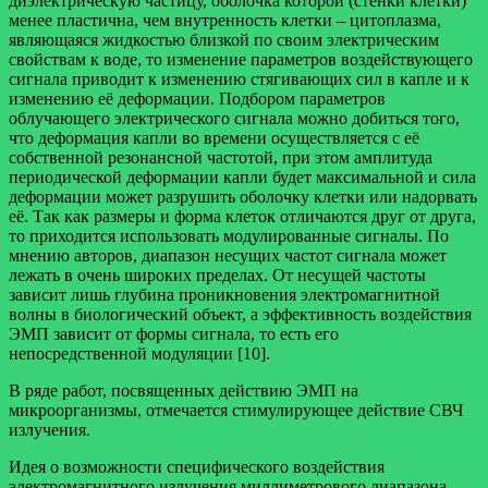
диэлектрическую частицу, оболочка которой (стенки клетки)
менее пластична, чем внутренность клетки – цитоплазма,
являющаяся жидкостью близкой по своим электрическим
свойствам к воде, то изменение параметров воздействующего
сигнала приводит к изменению стягивающих сил в капле и к
изменению её деформации. Подбором параметров
облучающего электрического сигнала можно добиться того,
что деформация капли во времени осуществляется с её
собственной резонансной частотой, при этом амплитуда
периодической деформации капли будет максимальной и сила
деформации может разрушить оболочку клетки или надорвать
её. Так как размеры и форма клеток отличаются друг от друга,
то приходится использовать модулированные сигналы. По
мнению авторов, диапазон несущих частот сигнала может
лежать в очень широких пределах. От несущей частоты
зависит лишь глубина проникновения электромагнитной
волны в биологический объект, а эффективность воздействия
ЭМП зависит от формы сигнала, то есть его
непосредственной модуляции [10].
В ряде работ, посвященных действию ЭМП на
микроорганизмы, отмечается стимулирующее действие СВЧ
излучения.
Идея о возможности специфического воздействия
электромагнитного излучения миллиметрового диапазона