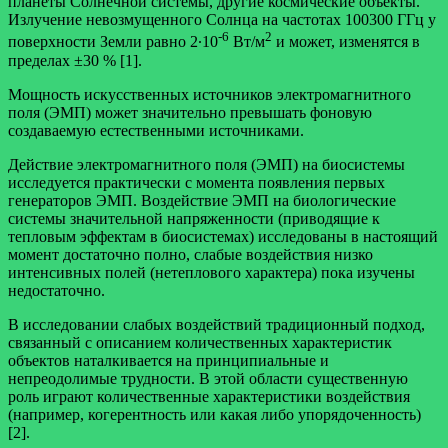
планеты Солнечной системы, другие космические объекты.
Излучение невозмущенного Солнца на частотах 100300 ГГц у
-6
2
поверхности Земли равно 2∙10
Вт/м
и может, изменятся в
пределах ±30 % [1].
Мощность искусственных источников электромагнитного
поля (ЭМП) может значительно превышать фоновую
создаваемую естественными источниками.
Действие электромагнитного поля (ЭМП) на биосистемы
исследуется практически с момента появления первых
генераторов ЭМП. Воздействие ЭМП на биологические
системы значительной напряженности (приводящие к
тепловым эффектам в биосистемах) исследованы в настоящий
момент достаточно полно, слабые воздействия низко
интенсивных полей (нетеплового характера) пока изучены
недостаточно.
В исследовании слабых воздействий традиционный подход,
связанный с описанием количественных характеристик
объектов наталкивается на принципиальные и
непреодолимые трудности. В этой области существенную
роль играют количественные характеристики воздействия
(например, когерентность или какая либо упорядоченность)
[2].