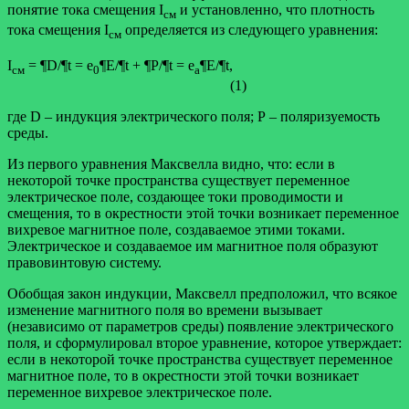
понятие тока смещения I
и установленно, что плотность
см
тока смещения I
определяется из следующего уравнения:
см
I
= ¶D/¶t = e
¶E/¶t + ¶P/¶t = e
¶E/¶t,
см
0
a
(1)
где D – индукция электрического поля; Р – поляризуемость
среды.
Из первого уравнения Максвелла видно, что: если в
некоторой точке пространства существует переменное
электрическое поле, создающее токи проводимости и
смещения, то в окрестности этой точки возникает переменное
вихревое магнитное поле, создаваемое этими токами.
Электрическое и создаваемое им магнитное поля образуют
правовинтовую систему.
Обобщая закон индукции, Максвелл предположил, что всякое
изменение магнитного поля во времени вызывает
(независимо от параметров среды) появление электрического
поля, и сформулировал второе уравнение, которое утверждает:
если в некоторой точке пространства существует переменное
магнитное поле, то в окрестности этой точки возникает
переменное вихревое электрическое поле.