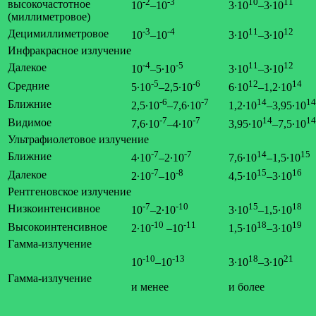
-2
-3
10
11
высокочастотное
10
–10
3∙10
–3∙10
(миллиметровое)
-3
-4
11
12
Децимиллиметровое
10
–10
3∙10
–3∙10
Инфракрасное излучение
-4
-5
11
12
Далекое
10
–5∙10
3∙10
–3∙10
-5
-6
12
14
Средние
5∙10
–2,5∙10
6∙10
–1,2∙10
-6
-7
14
14
Ближние
2,5∙10
–7,6∙10
1,2∙10
–3,95∙10
-7
-7
14
14
Видимое
7,6∙10
–4∙10
3,95∙10
–7,5∙10
Ультрафиолетовое излучение
-7
-7
14
15
Ближние
4∙10
–2∙10
7,6∙10
–1,5∙10
-7
-8
15
16
Далекое
2∙10
–10
4,5∙10
–3∙10
Рентгеновское излучение
-7
-10
15
18
Низкоинтенсивное
10
–2∙10
3∙10
–1,5∙10
-10
-11
18
19
Высокоинтенсивное
2∙10
–10
1,5∙10
–3∙10
Гамма-излучение
-10
-13
18
21
10
–10
3∙10
–3∙10
Гамма-излучение
и менее
и более