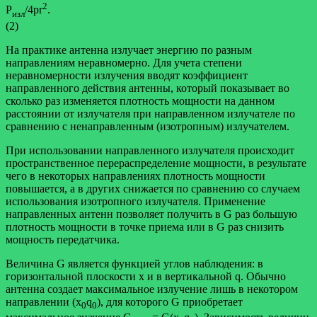
2
Р
/4pr
изл
(2)
На практике антенна излучает энергию по разным
направлениям неравномерно. Для учета степени
неравномерности излучения вводят коэффициент
направленного действия антенны, который показывает во
сколько раз изменяется плотность мощности на данном
расстоянии от излучателя при направленном излучателе по
сравнению с ненаправленным (изотропным) излучателем.
При использовании направленного излучателя происходит
пространственное перераспределение мощности, в результате
чего в некоторых направлениях плотность мощности
повышается, а в других снижается по сравнению со случаем
использования изотропного излучателя. Применение
направленных антенн позволяет получить в G раз большую
плотность мощности в точке приема или в G раз снизить
мощность передатчика.
Величина G является функцией углов наблюдения: в
горизонтальной плоскости x и в вертикальной q. Обычно
антенна создает максимальное излучение лишь в некотором
направлении (x
q
), для которого G приобретает
0
0