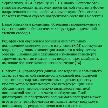
Черковскому, Ю.И. Хургину и С.Э. Шнолю. Согласно этой
гипотезе возможен запас электромагнитной энергии в форме
напряженного состояния биомакромолекулы. Это состояние
является частным случаем когерентного состояния молекулы.
Выше описанные концепции объединяет предположение о
существовании в биологических структурах выделенной
степени свободы.
Ряд эффектов обусловлен большим избирательным
поглощением миллиметрового излучения (ММ) молекулами
воды, приводящим к конвекции жидкости в облучаемом
образце. С конвекцией связывают изменение транспорта
заряженных частиц и различных веществ через мембраны,
имеющие большое биологическое значение [14].
В работе [15] приводятся данные исследований возможного
характера частотной зависимости удельной поглощаемой
энергии в препаратах, помещенных в диэлектрическую
кювету, которые показывают, что интерференция ЭМП
обуславливает периодическую зависимость удельной
поглощаемой энергии от частоты облучения. Слой
диэлектрика на поверхности облучаемого препарата может
играть роль трансформатора импульсов между воздухом и
поглощающей средой, частично или полностью