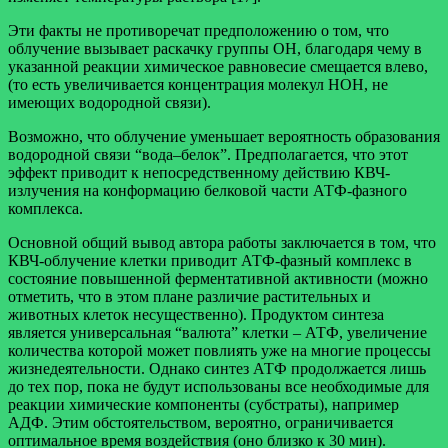
Эти факты не противоречат предположению о том, что
облучение вызывает раскачку группы ОН, благодаря чему в
указанной реакции химическое равновесие смещается влево,
(то есть увеличивается концентрация молекул НОН, не
имеющих водородной связи).
Возможно, что облучение уменьшает вероятность образования
водородной связи “вода–белок”. Предполагается, что этот
эффект приводит к непосредственному действию КВЧ-
излучения на конформацию белковой части АТФ-фазного
комплекса.
Основной общий вывод автора работы заключается в том, что
КВЧ-облучение клетки приводит АТФ-фазный комплекс в
состояние повышенной ферментативной активности (можно
отметить, что в этом плане различие растительных и
животных клеток несущественно). Продуктом синтеза
является универсальная “валюта” клетки – АТФ, увеличение
количества которой может повлиять уже на многие процессы
жизнедеятельности. Однако синтез АТФ продолжается лишь
до тех пор, пока не будут использованы все необходимые для
реакции химические компоненты (субстраты), например
АДФ. Этим обстоятельством, вероятно, ограничивается
оптимальное время воздействия (оно близко к 30 мин).