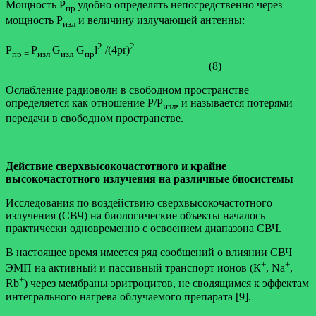
Мощность Р
удобно определять непосредственно через
пр
мощность Р
и величину излучающей антенны:
изл
2
2
Р
Р
G
G
l
/(4pr)
пр =
изл
изл
пр
(8)
Ослабление радиоволн в свободном пространстве
определяется как отношение Р/Р
, и называется потерями
изл
передачи в свободном пространстве.
Действие сверхвысокочастотного и крайне
высокочастотного излучения на различные биосистемы
Исследования по воздействию сверхвысокочастотного
излучения (СВЧ) на биологические объекты началось
практически одновременно с освоением диапазона СВЧ.
В настоящее время имеется ряд сообщений о влиянии СВЧ
+
+
ЭМП на активный и пассивный транспорт ионов (К
, Na
,
+
Rb
) через мембраны эритроцитов, не сводящимся к эффектам
интегрального нагрева облучаемого препарата [9].