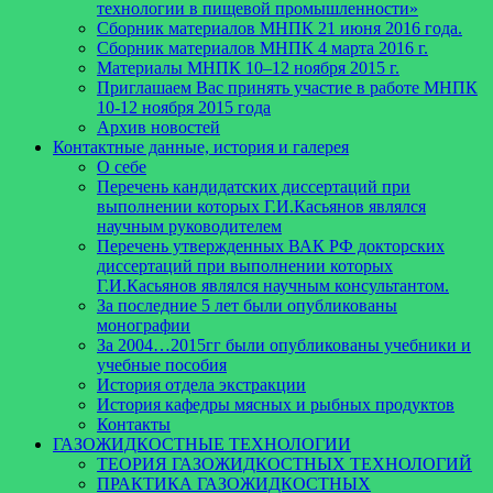
технологии в пищевой промышленности»
Сборник материалов МНПК 21 июня 2016 года.
Cборник материалов МНПК 4 марта 2016 г.
Материалы МНПК 10–12 ноября 2015 г.
Приглашаем Вас принять участие в работе МНПК
10-12 ноября 2015 года
Архив новостей
Контактные данные, история и галерея
О себе
Перечень кандидатских диссертаций при
выполнении которых Г.И.Касьянов являлся
научным руководителем
Перечень утвержденных ВАК РФ докторских
диссертаций при выполнении которых
Г.И.Касьянов являлся научным консультантом.
За последние 5 лет были опубликованы
монографии
За 2004…2015гг были опубликованы учебники и
учебные пособия
История отдела экстракции
История кафедры мясных и рыбных продуктов
Контакты
ГАЗОЖИДКОСТНЫЕ ТЕХНОЛОГИИ
ТЕОРИЯ ГАЗОЖИДКОСТНЫХ ТЕХНОЛОГИЙ
ПРАКТИКА ГАЗОЖИДКОСТНЫХ