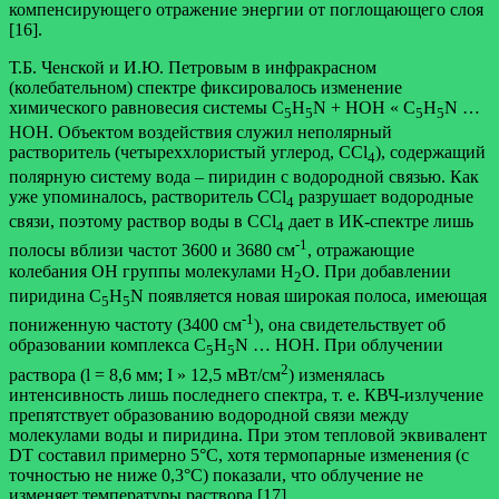
компенсирующего отражение энергии от поглощающего слоя
[16].
Т.Б. Ченской и И.Ю. Петровым в инфракрасном
(колебательном) спектре фиксировалось изменение
химического равновесия системы C
H
N + HOH « C
H
N …
5
5
5
5
HOH. Объектом воздействия служил неполярный
растворитель (четыреххлористый углерод, CCl
), содержащий
4
полярную систему вода – пиридин с водородной связью. Как
уже упоминалось, растворитель CCl
разрушает водородные
4
связи, поэтому раствор воды в CCl
дает в ИК-спектре лишь
4
-1
полосы вблизи частот 3600 и 3680 см
, отражающие
колебания ОН группы молекулами H
O. При добавлении
2
пиридина C
H
N появляется новая широкая полоса, имеющая
5
5
-1
пониженную частоту (3400 см
), она свидетельствует об
образовании комплекса C
H
N … НОН. При облучении
5
5
2
раствора (l = 8,6 мм; I » 12,5 мВт/см
) изменялась
интенсивность лишь последнего спектра, т. е. КВЧ-излучение
препятствует образованию водородной связи между
молекулами воды и пиридина. При этом тепловой эквивалент
DT составил примерно 5°С, хотя термопарные изменения (с
точностью не ниже 0,3°С) показали, что облучение не
изменяет температуры раствора [17].