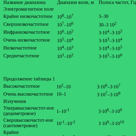
Название диапазона
Диапазон волн, м
Полоса частот, Гц
Электромагнитное поле
8
7
Крайне низкочастотное
3–30
10
–10
7
6
2
Сверхнизкочастотное
10
–10
30–3 10
6
5
4
5
Инфранизкочастотное
10
–10
3∙10
–3∙10
5
4
3
4
Очень низкочастотное
10
–10
3∙10
–3∙10
4
3
4
5
Низкочастотное
10
–10
3∙10
–3∙10
3
2
5
6
Среднечастотное
10
–10
3∙10
–3∙10
Продолжение таблицы 1
2
6
7
Высокочастотное
10
–10
3∙10
–3∙10
7
8
Очень высокочастотное
10–1
3∙10
–3∙10
Излучения
Ультравысокочастот-ное
-1
8
9
1–10
3∙10
–3∙10
(дециметровое)
Сверхвысокочастот-ное
-1
-2
9
10
10
–10
3 10
–3∙10
(сантиметровое)
Крайне