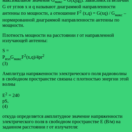
максимальное значение G
= G(x
q
). Зависимость величин
макс
0
0
G от углов x и q называют диаграммой направленности
2
антенны по мощности, а отношение F
(x,q) = G(xq) / G
–
макс
нормированной диаграммой направленности антенны по
мощности.
Плотность мощности на расстоянии r от направленной
излучающей антенны:
S =
2
2
Р
G
F
(x,q)/4pr
изл
макс
(3)
Амплитуда напряженности электрического поля радиоволны
в свободном пространстве связана с плотностью энергии этой
волны
2
Е
= 240
pS,
(4)
откуда определяется амплитудное значение напряженности
электрического поля в свободном пространстве Е (В/м) на
заданном расстоянии r от излучателя: