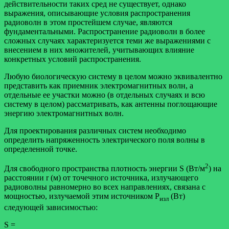
действительности таких сред не существует, однако
выражения, описывающие условия распространения
радиоволн в этом простейшем случае, являются
фундаментальными. Распространение радиоволн в более
сложных случаях характеризуется теми же выражениями с
внесением в них множителей, учитывающих влияние
конкретных условий распространения.
Любую биологическую систему в целом можно эквивалентно
представить как приемник электромагнитных волн, а
отдельные ее участки можно (в отдельных случаях и всю
систему в целом) рассматривать, как антенны поглощающие
энергию электромагнитных волн.
Для проектирования различных систем необходимо
определить напряженность электрического поля волны в
определенной точке.
2
Для свободного пространства плотность энергии S (Вт/м
) на
расстоянии r (м) от точечного источника, излучающего
радиоволны равномерно во всех направлениях, связана с
мощностью, излучаемой этим источником Р
(Вт)
изл
следующей зависимостью:
S =