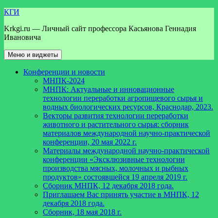
Перейти
КГИ
к
Krkgi.ru — Личный сайт профессора Касьянова Геннадия
содержимому
Ивановича
Меню и виджеты
Конференции и новости
МНПК-2024
МНПК: Актуальные и инновационные
технологии переработки агропищевого сырья и
водных биологических ресурсов, Краснодар, 2023.
Векторы развития технологии переработки
животного и растительного сырья: сборник
материалов международной научно-практической
конференции, 20 мая 2022 г.
Материалы международной научно-практической
конференции «Эксклюзивные технологии
производства мясных, молочных и рыбных
продуктов» состоявшейся 19 апреля 2019 г.
Сборник МНПК, 12 декабря 2018 года.
Приглашаем Вас принять участие в МНПК, 12
декабря 2018 года.
Сборник, 18 мая 2018 г.