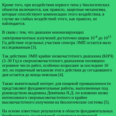
Кроме того, при воздействия первого типа у биологических
объектов включаются, как правило, защитные механизмы,
которые способствуют компенсации этого воздействия, в
случае же слабых воздействий этого, как правило, не
наблюдается.
В связи с тем, что диапазон неионизирующих
‑4
15
электромагнитных излучений достаточно широк 10
до 10
Гц действие отдельных участков спектра ЭМП остается мало
исследованным [3].
Так действию ЭМП крайне низкочастотного диапазона (КНЧ)
(3–30 Гц) и сверхнизкочастотного диапазонов посвящено
огромное число работ, особенно возросшее за последние 10
лет, но первичный механизм этого действия до сегодняшнего
дня остается до конца неясным [4].
Также значительный интерес для пищевой промышленности
представляют фундаментальные работы, выполненные под
руководством академика Девяткова Н.Д. по влиянию низко
интенсивного сверхвысокочастотного и крайне
высокочастотного излучения на биологические системы [5].
На основе известных результатов в области фундаментальных
биофизических исследований становится возможной