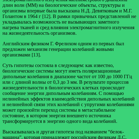
длин волн (ММ) на биологические объекты, структуры и
организмы впервые была высказана Н.Д. Девятковым и М.Г.
Голантом в 1964 г [12]. В рамки привычных представлений не
укладывалась возможность не вызывающих заметного
нагрева тканей и сред влияния электромагнитного излучения
на жизнедеятельность организмов.
Английским физиком Г. Фрелихом одним из первых был
предложен механизм генерации колебаний живыми
организмами [13].
Суть гипотезы состояла в следующем: как известно,
биологические системы могут иметь поляризационные
дипольные колебания в диапазоне частот от 100 до 1000 ГГц
или с длиной волны от 0,3 до 3 мм. В результате процессов
жизнедеятельности в биологических клетках происходит
сообщение энергии дипольным колебаниям. С помощью
нелинейных эффектов взаимодействия дипольных колебаний
и нелинейной связи этих колебаний с упругими колебаниями
может произойти переход системы в метастабильное
состояние, в котором энергия внешнего источника
трансформируется в энергию одного вида колебаний.
Высказывалась и другая гипотеза под названием “белок-
машина”, которая принадлежит российским физикам Д.С.