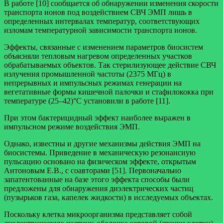
В работе [10] сообщается об обнаружении изменения скорости
транспорта ионов под воздействием СВЧ ЭМП лишь в
определенных интервалах температур, соответствующих
изломам температурной зависимости транспорта ионов.
Эффекты, связанные с изменением параметров биосистем
объясняли тепловым нагревом определенных участков
обрабатываемых объектов. Так стерилизующее действие СВЧ
излучения промышленной частоты (2375 МГц) в
непрерывных и импульсных режимах генерации на
вегетативные формы кишечной палочки и стафилококка при
температуре (25–42)°С установили в работе [11].
При этом бактерицидный эффект наиболее выражен в
импульсном режиме воздействия ЭМП.
Однако, известны и другие механизмы действия ЭМП на
биосистемы. Приведение в механическую резонансную
пульсацию основано на физическом эффекте, открытым
Антоновым Е.В., с соавторами [51]. Первоначально
запатентованные на базе этого эффекта способы были
предложены для обнаружения диэлектрических частиц
(пузырьков газа, капелек жидкости) в исследуемых объектах.
Поскольку клетка микроорганизма представляет собой